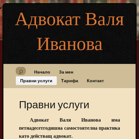
Адвокат Валя
Иванова
Начало
За мен
Правни услуги
Тарифа
Контакт
Правни услуги
Адвокат Валя Иванова има
петнадесетгодишна самостоятелна практика
като действащ адвокат.